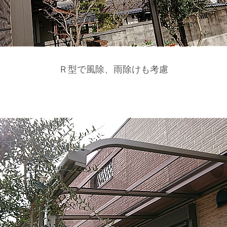
Ｒ型で風除、雨除けも考慮