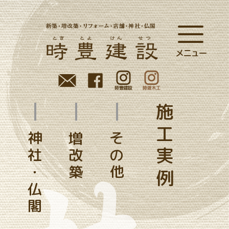
施工実例
ム
神社・仏閣
増改築
その他